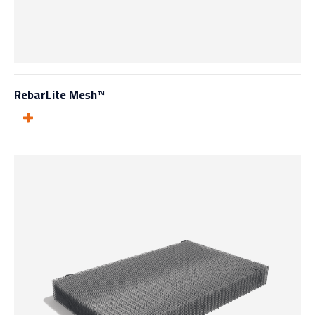
RebarLite Mesh™