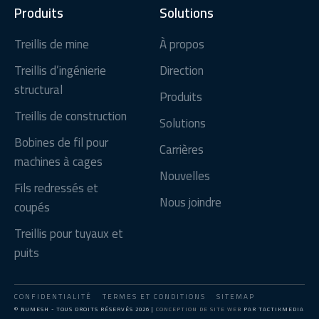
Produits
Solutions
Treillis de mine
À propos
Treillis d’ingénierie
Direction
structural
Produits
Treillis de construction
Solutions
Bobines de fil pour
Carrières
machines à cages
Nouvelles
Fils redressés et
Nous joindre
coupés
Treillis pour tuyaux et
puits
CONFIDENTIALITÉ
TERMES ET CONDITIONS
SITEMAP
© NUMESH - TOUS DROITS RÉSERVÉS 2026 |
CONCEPTION DE SITE WEB
PAR TACTIKMEDIA